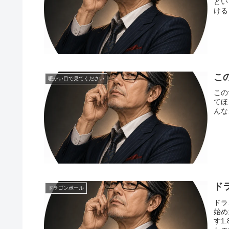
とい
ける
こ
暖かい目で見てください
この
てほ
んな
ド
ドラゴンボール
ドラ
始め
す1