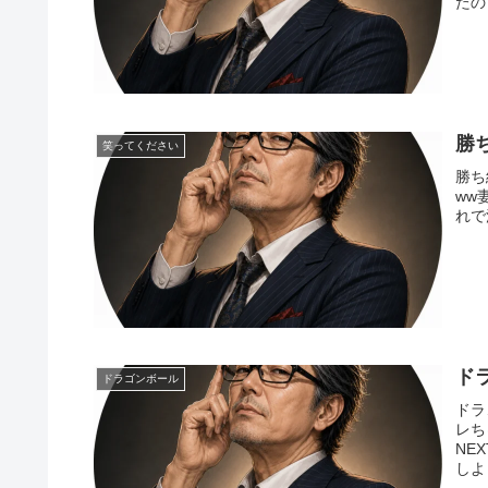
たの
勝
笑ってください
勝ち
ww
れで
ド
ドラゴンボール
ドラ
レち
NE
しよ