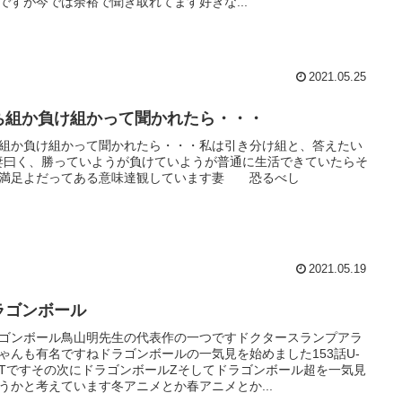
ですが今では余裕で聞き取れてます好きな...
2021.05.25
ち組か負け組かって聞かれたら・・・
組か負け組かって聞かれたら・・・私は引き分け組と、答えたい
妻曰く、勝っていようが負けていようが普通に生活できていたらそ
満足よだってある意味達観しています妻 恐るべし
2021.05.19
ラゴンボール
ゴンボール鳥山明先生の代表作の一つですドクタースランプアラ
ゃんも有名ですねドラゴンボールの一気見を始めました153話U-
XTですその次にドラゴンボールZそしてドラゴンボール超を一気見
うかと考えています冬アニメとか春アニメとか...