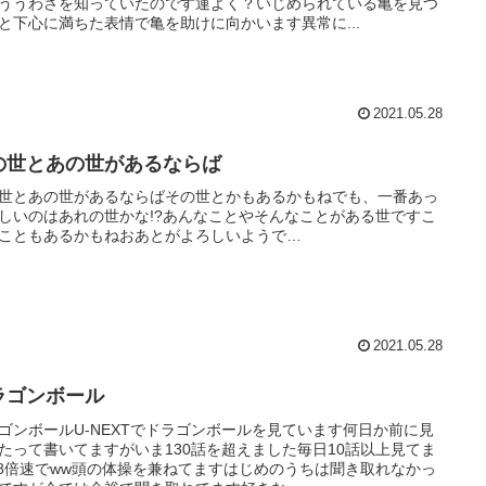
ううわさを知っていたのです運よく？いじめられている亀を見つ
と下心に満ちた表情で亀を助けに向かいます異常に...
2021.05.28
の世とあの世があるならば
世とあの世があるならばその世とかもあるかもねでも、一番あっ
しいのはあれの世かな!?あんなことやそんなことがある世ですこ
こともあるかもねおあとがよろしいようで…
2021.05.28
ラゴンボール
ゴンボールU-NEXTでドラゴンボールを見ています何日か前に見
たって書いてますがいま130話を超えました毎日10話以上見てま
.8倍速でww頭の体操を兼ねてますはじめのうちは聞き取れなかっ