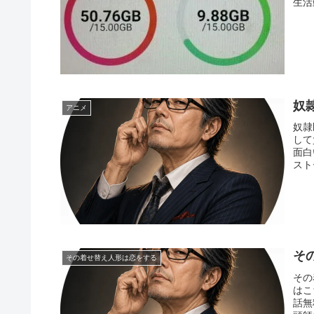
生活
奴隷
アニメ
奴隷
して
面白
スト
そ
その着せ替え人形は恋をする
その
はこ
話無