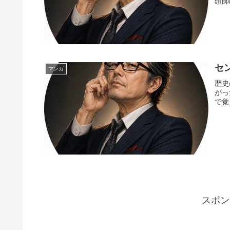
頭師
セ
マンガ
歴史
がっ
で覚
スポン