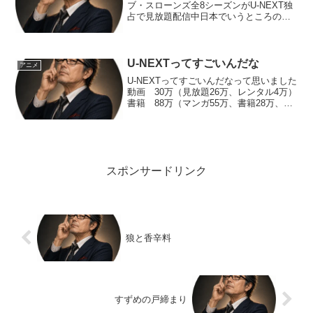
ブ・スローンズ全8シーズンがU-NEXT独
占で見放題配信中日本でいうところの時
代劇風ファンタジーなんて軽々しくは言
えない作品ですな映像は映画顔負けのク
オリティだし有名な俳優陣が出ていない
のでリアリティがま...
U-NEXTってすごいんだな
アニメ
U-NEXTってすごいんだなって思いました
動画 30万（見放題26万、レンタル4万）
書籍 88万（マンガ55万、書籍28万、ラ
ノベ5万）雑誌 170誌以上アニメ視聴者
数にいたっては過去3年間で約5倍になっ
たそうですVODの中で人気があるって...
スポンサードリンク
狼と香辛料
すずめの戸締まり