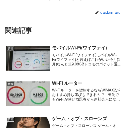
daidaimaru
関連記事
モバイルWi-Fi(ワイファイ)
情報
モバイルWi-Fi(ワイファイ)モバイルWi-
Fi(ワイファイ)と言えばこれがいい今月(1
月)なんと119.08GBドコモのパケット通信
で使ってたら一体いくらなんだろうね?
10GBの10倍ジャンwwこれだけ使っても
定額の税抜き3980円(税...
Wi-Fi ルーター
情報
Wi-Fiルーターを契約するならWiMAX2が
おすすめ持ち運びもできるので、出先で
もWi-Fiが使い放題春から新社会人になる
人 新大学生 高校生活動範囲が広がればそ
こで情報収集も必要ですWi-Fiは必須アイ
デム
ゲーム・オブ・スローンズ
情報
ゲーム・オブ・スローンズ ゲーム・オ