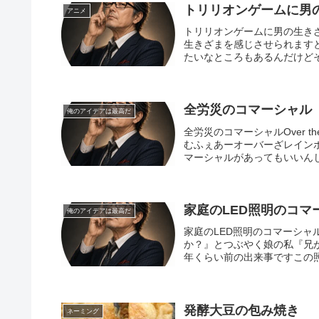
トリリオンゲームに男
アニメ
トリリオンゲームに男の生き
生きざまを感じさせられます
たいなところもあるんだけどそ
全労災のコマーシャル
俺のアイデアは最高だ
全労災のコマーシャルOver t
むふぇあーオーバーざレイン
マーシャルがあってもいいんじ
家庭のLED照明のコマ
俺のアイデアは最高だ
家庭のLED照明のコマーシ
か？』とつぶやく娘の私『兄が
年くらい前の出来事ですこの照
発酵大豆の包み焼き
ネーミング