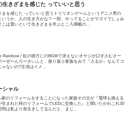
の生きざまを感じた っていいと思う
ざまを感じた っていいと思うトリリオンゲームというアニメ男の
というか、人の生き方かな？一部、やってることがマズイでしょみ
こは置いといて生きざまを学ぶところ満載の...
he Rainbow / 虹の彼方にのBGMで冴えないオヤジが口ずさむさー
ボーぜーんろーさいふと、振り返り家族をみて『入るか』なんてコ
ゃないの?主演はイメ...
ーシャル
ャル家のリフォームをすることになった家族その父が『電球も換える
生まれた時のリフォームでLEDに交換した』と聞いたかれこれ30
明は私より長生きしてるんだと、まじ...