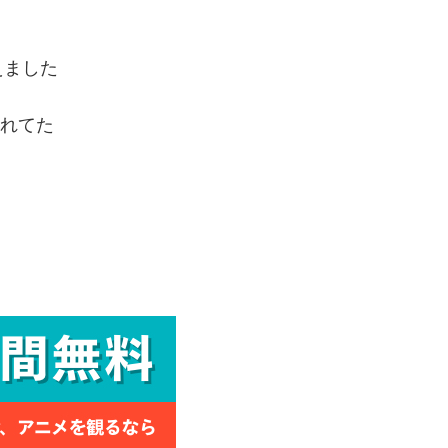
えました
われてた