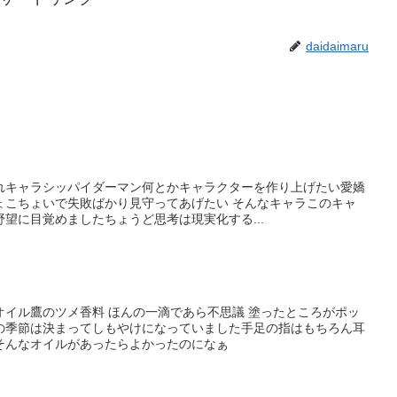
daidaimaru
れキャラシッパイダーマン何とかキャラクターを作り上げたい愛嬌
ょこちょいで失敗ばかり見守ってあげたい そんなキャラこのキャ
望に目覚めましたちょうど思考は現実化する...
オイル鷹のツメ香料 ほんの一滴であら不思議 塗ったところがポッ
の季節は決まってしもやけになっていました手足の指はもちろん耳
そんなオイルがあったらよかったのになぁ