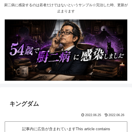
厨二病に感染するのは若者だけではないというサンプル☆完治した時、更新が
止まります
キングダム
2022.06.25
2022.06.26
記事内に広告が含まれていますThis article contains