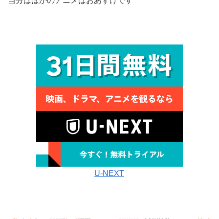
当分はほかのアニメはおあずけです
U-NEXT