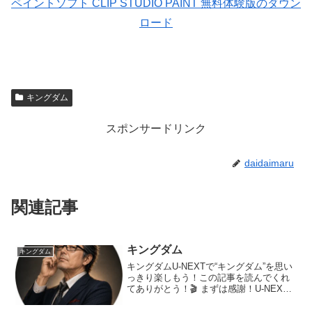
ペイントソフト CLIP STUDIO PAINT 無料体験版のダウン
ロード
キングダム
スポンサードリンク
daidaimaru
関連記事
キングダム
キングダム
キングダムU‑NEXTで“キングダム”を思い
っきり楽しもう！この記事を読んでくれ
てありがとう！🎬 まずは感謝！U‑NEXT
で「キングダム」が観られるって本当に
最高！心から「ありがとう！」を伝えた