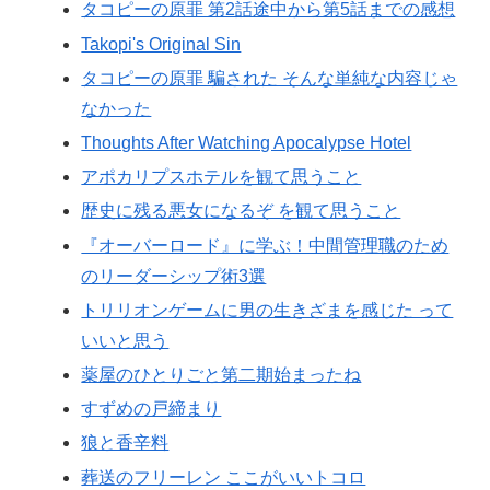
タコピーの原罪 第2話途中から第5話までの感想
Takopi's Original Sin
タコピーの原罪 騙された そんな単純な内容じゃ
なかった
Thoughts After Watching Apocalypse Hotel
アポカリプスホテルを観て思うこと
歴史に残る悪女になるぞ を観て思うこと
『オーバーロード』に学ぶ！中間管理職のため
のリーダーシップ術3選
トリリオンゲームに男の生きざまを感じた って
いいと思う
薬屋のひとりごと第二期始まったね
すずめの戸締まり
狼と香辛料
葬送のフリーレン ここがいいトコロ