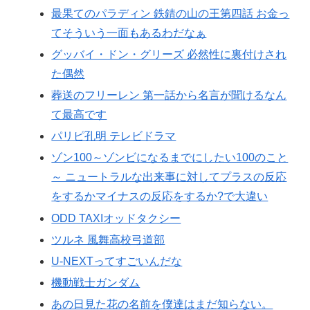
最果てのパラディン 鉄錆の山の王第四話 お金っ
てそういう一面もあるわだなぁ
グッバイ・ドン・グリーズ 必然性に裏付けされ
た偶然
葬送のフリーレン 第一話から名言が聞けるなん
て最高です
パリピ孔明 テレビドラマ
ゾン100～ゾンビになるまでにしたい100のこと
～ ニュートラルな出来事に対してプラスの反応
をするかマイナスの反応をするか?で大違い
ODD TAXIオッドタクシー
ツルネ 風舞高校弓道部
U-NEXTってすごいんだな
機動戦士ガンダム
あの日見た花の名前を僕達はまだ知らない。