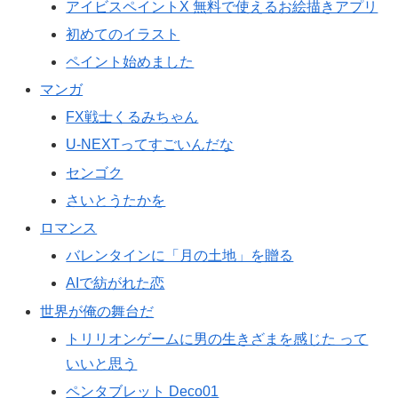
アイビスペイントX 無料で使えるお絵描きアプリ
初めてのイラスト
ペイント始めました
マンガ
FX戦士くるみちゃん
U-NEXTってすごいんだな
センゴク
さいとうたかを
ロマンス
バレンタインに「月の土地」を贈る
AIで紡がれた恋
世界が俺の舞台だ
トリリオンゲームに男の生きざまを感じた って
いいと思う
ペンタブレット Deco01