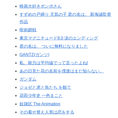
映画大好きポンポさん
すずめの戸締り 天気の子 君の名は。 新海誠監督
作品
呪術廻戦
東京マグニチュード8.0 涙のエンディング
君の名は。 ついに無料になりました
GANTZ(ガンツ)
私、能力は平均値でって言ったよね!
あの日見た花の名前を僕達はまだ知らない。
ガンダム
ジョゼと虎と魚たち を観て
花田少年史 一色まこと
奴隷区 The Animation
その着せ替え人形は恋をする