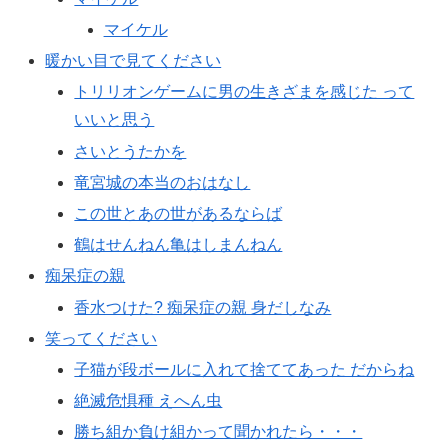
マイケル
暖かい目で見てください
トリリオンゲームに男の生きざまを感じた って
いいと思う
さいとうたかを
竜宮城の本当のおはなし
この世とあの世があるならば
鶴はせんねん亀はしまんねん
痴呆症の親
香水つけた? 痴呆症の親 身だしなみ
笑ってください
子猫が段ボールに入れて捨ててあった だからね
絶滅危惧種 えへん虫
勝ち組か負け組かって聞かれたら・・・